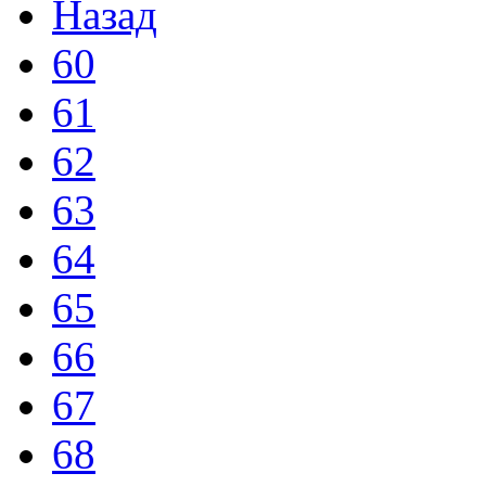
Назад
60
61
62
63
64
65
66
67
68