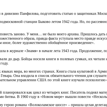
ем в дивизию Панфилова, подготовить статью о защитниках Моск
подмосковной станции Быково летом 1942 года. Но, по рассеянно
ь повесть заново. У меня… не было моего архива. Пришлось дат
ожественного образа, правда факта уступала место правде иску
ем иное, более художественно обобщённое произведение».
ла в журнале «Знамя» в начале лета 1943 года. Продолжение, по
ывали до дыр. Бойцы носили книги в полевых сумках, их читали
году.
х языках мира, во многих странах. Книга стала культовой в А
Гевара. Она входила в список обязательного чтения для слушат
ательном управлении США по этой книге изучали психологию с
й планировался как цикл из четырех книг. Писатель поднял мат
ми битвы. В 1960 году в «Новом мире» вышли повести «Несколь
ному герою романа «Волоколамское шоссе» – пришла целая делег