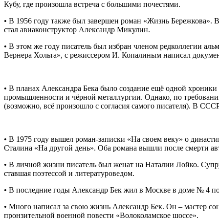
Кубу, где произошла встреча с большими почестями.
• В 1956 году также был завершен роман «Жизнь Бережкова». В
стал авиаконструктор Александр Микулин.
• В этом же году писатель был избран членом редколлегии ал
Вернера Хольта», с режиссером И. Копалиным написал докуме
• В планах Александра Бека было создание ещё одной хроники 
промышленности и чёрной металлургии. Однако, по требованию
(возможно, всё произошло с согласия самого писателя). В СССР
• В 1975 году вышел роман-записки «На своем веку» о династ
Сталина «На другой день». Оба романа вышли после смерти ав
• В личной жизни писатель был женат на Наталии Лойко. Супру
ставшая поэтессой и литературоведом.
• В последние годы Александр Бек жил в Москве в доме № 4 по
• Много написал за свою жизнь Александр Бек. Он – мастер соц
пронзительной военной повести «Волоколамское шоссе».