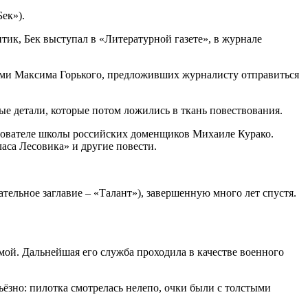
ек»).
итик, Бек выступал в «Литературной газете», в журнале
щами Максима Горького, предложивших журналисту отправиться
ые детали, которые потом ложились в ткань повествования.
снователе школы российских доменщиков Михаиле Курако.
аса Лесовика» и другие повести.
тельное заглавие – «Талант»), завершенную много лет спустя.
мой. Дальнейшая его служба проходила в качестве военного
рьёзно: пилотка смотрелась нелепо, очки были с толстыми