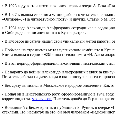
• В 1923 году в этой газете появился первый очерк А. Бека «
• В 1927 г. вышла его книга «Лицо рабочего читателя», создан
«Октябрь», «На литературном посту» и других. Статьи о М. Го
• С 1931 года Александр Альфредович сотрудничал в редакци
в Сибирь для написания книги о Кузнецкстрое.
• В Кузбассе писатель нашёл свой уникальный метод работы: б
• Побывав на строящемся металлургическом комбинате в Кузне
Книга вышла в серии «ЖЗЛ» под псевдонимом «И. Александров
• В этот период сформировался лаконичный писательский стил
• Незадолго до войны Александр Альфредович взялся за книгу 
Писатель работал на даче, когда в окно постучал сосед и произ
• Бек сразу записался в Московское народное ополчение. Как эт
• Попал он в Писательскую роту, сформированную в 1941 году.
корреспондента.
sexnavi.com
Писатель дошёл до Берлина, где в
• Воевавший с Беком критик и публицист Б. Рунин, в очерке «Пи
стёклами. Но, несмотря на это, он был человеком «недюжинно