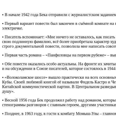
• В начале 1942 года Бека отправили с журналистским задани
• Первый вариант повести был закончен в съёмной комнате на 
электричке.
• Писатель вспоминает: «Мне ничего не оставалось, как писат
свою подлинную фамилию, всё более приобретала характер худ
строго документальной повести, позволила мне написать совс
• Первая часть романа – «Панфиловцы на первом рубеже» – выш
• Обе повести оказались особо актуальны. На фронте их зачит
и на обсуждении в Союзе писателей, которое состоялось в 1944 
• «Волоколамское шоссе» вышло практически на всех основны
Кубы. Своей любимой книгой её называли Фидель Кастро и Че 
Китайской коммунистической партии. В Центральном разведыв
душу».
• Весной 1956 года Бек продолжил работу над романом, которы
стенограммы разговоров с главным героем, другими участника
• Позднее, в 1963 году, в гости к комбату Момыш-Улы – глав