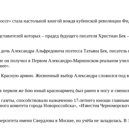
шоссе» стала настольной книгой вождя кубинской революции Фид
едставителей которых – прадед будущего писателя Христиан Бек
очь Александра Альфредовича поэтесса Татьяна Бек, писатель 
ие он получил в Первом Александро-Мариинском реальном училищ
нее».
 в Красную армию. Жизненный выбор Александра сложился под в
в первом же бою юный красноармеец был ранен в ногу и сменил 
 газеты, способствовали назначению 17-летнего юноши главным
нного комитета города Новороссийска», «Известия Черноморско
рситета имени Свердлова в Москве, но учёба не заладилась. В 1