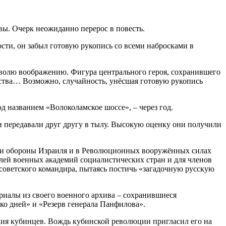
вы. Очерк неожиданно перерос в повесть.
сти, он забыл готовую рукопись со всеми набросками в
ь волю воображению. Фигура центрального героя, сохранившего
сства… Возможно, случайность, унёсшая готовую рукопись
д названием «Волоколамское шоссе», – через год.
 и передавали друг другу в тылу. Высокую оценку они получили
рмии обороны Израиля и в Революционных вооружённых силах
елей военных академий социалистических стран и для членов
оветского командира, пытаясь постичь «загадочную русскую
ериалы из своего военного архива – сохранившиеся
ко дней» и «Резерв генерала Панфилова».
ация кубинцев. Вождь кубинской революции пригласил его на