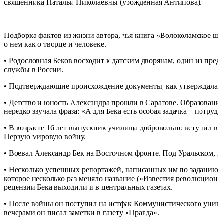
священника Натальи Николаевны (урожденная Антипова).
Подборка фактов из жизни автора, чья книга «Волоколамское 
о нем как о творце и человеке.
• Родословная Беков восходит к датским дворянам, один из пр
службы в России.
• Подтверждающие происхождение документы, как утверждала д
• Детство и юность Александра прошли в Саратове. Образован
нередко звучала фраза: «А для Бека есть особая задачка – потруд
• В возрасте 16 лет выпускник училища добровольно вступил
Первую мировую войну.
• Воевал Александр Бек на Восточном фронте. Под Уральском, 
• Несколько успешных репортажей, написанных им по заданию
которое несколько раз меняло название («Известия революцио
рецензии Бека выходили и в центральных газетах.
• После войны он поступил на истфак Коммунистического униве
вечерами он писал заметки в газету «Правда».