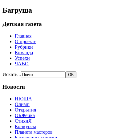
Багруша
Детская газета
Главная
О проекте
Рубрики
Команда
Успехи
ЧАВО
Искать...
Новости
НЮША
Олимп
Открытия
ОБЖейка
СтихиЯ
Конкурсы
Планета мастеров
Багрушины книжки