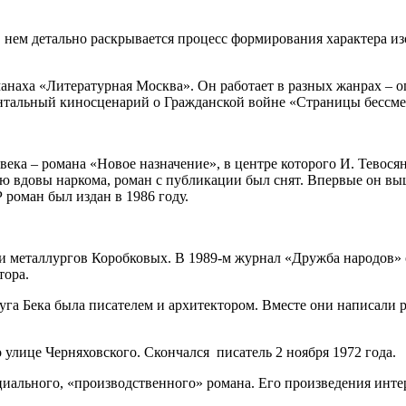
 нем детально раскрывается процесс формирования характера из
ьманаха «Литературная Москва». Он работает в разных жанрах –
нтальный киносценарий о Гражданской войне «Страницы бессме
века – романа «Новое назначение», в центре которого И. Тевос
 вдовы наркома, роман с публикации был снят. Впервые он выш
 роман был издан в 1986 году.
ии металлургов Коробковых. В 1989-м журнал «Дружба народов»
тора.
га Бека была писателем и архитектором. Вместе они написали р
 улице Черняховского. Скончался писатель 2 ноября 1972 года.
иального, «производственного» романа. Его произведения интере