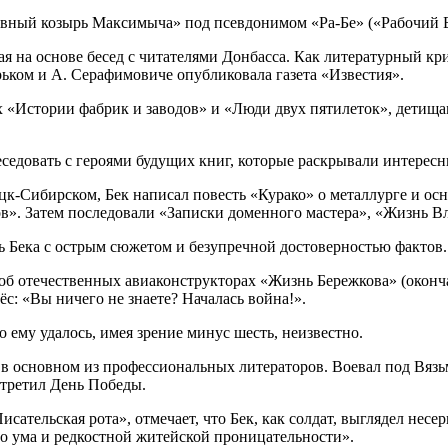
Главный козырь Максимыча» под псевдонимом «Ра-Бе» («Рабочий Б
ная на основе бесед с читателями Донбасса. Как литературный кр
рьком и А. Серафимовиче опубликовала газета «Известия».
ях «Истории фабрик и заводов» и «Люди двух пятилеток», дети
еседовать с героями будущих книг, которые раскрывали интересн
цк-Сибирском, Бек написал повесть «Курако» о металлурге и о
». Затем последовали «Записки доменного мастера», «Жизнь Вл
ь Бека с острым сюжетом и безупречной достоверностью фактов.
об отечественных авиаконструкторах «Жизнь Бережкова» (оконча
нёс: «Вы ничего не знаете? Началась война!».
о ему удалось, имея зрение минус шесть, неизвестно.
 в основном из профессиональных литераторов. Воевал под Вязь
стретил День Победы.
сательская рота», отмечает, что Бек, как солдат, выглядел несе
го ума и редкостной житейской проницательности».