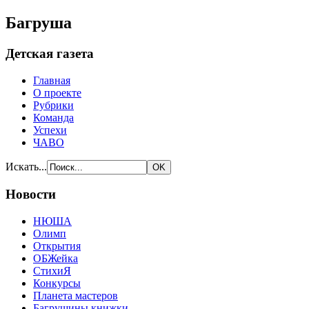
Багруша
Детская газета
Главная
О проекте
Рубрики
Команда
Успехи
ЧАВО
Искать...
Новости
НЮША
Олимп
Открытия
ОБЖейка
СтихиЯ
Конкурсы
Планета мастеров
Багрушины книжки