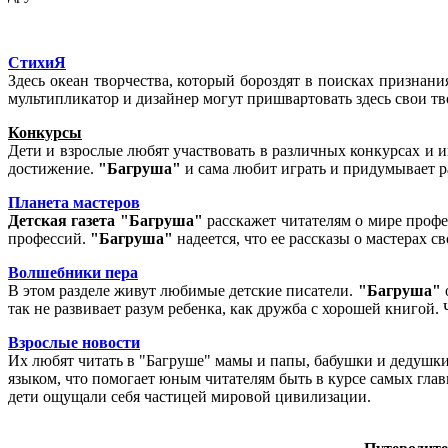
СтихиЯ
Здесь океан творчества, который бороздят в поисках призна
мультипликатор и дизайнер могут пришвартовать здесь свои тво
Конкурсы
Дети и взрослые любят участвовать в различных конкурсах и и
достижение.
"Багруша"
и сама любит играть и придумывает 
Планета мастеров
Детская газета "Багруша"
расскажет читателям о мире профес
профессий.
"Багруша"
надеется, что ее рассказы о мастерах 
Волшебники пера
В этом разделе живут любимые детские писатели.
"Багруша"
так не развивает разум ребенка, как дружба с хорошей книгой.
Взрослые новости
Их любят читать в "Багруше" мамы и папы, бабушки и дедушки,
языком, что помогает юным читателям быть в курсе самых глав
дети ощущали себя частицей мировой цивилизации.