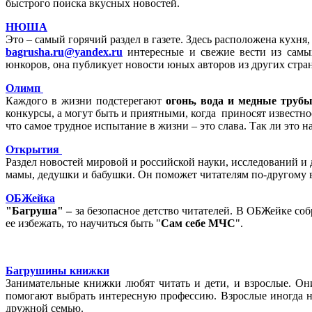
быстрого поиска вкусных новостей.
НЮША
Это – самый горячий раздел в газете. Здесь расположена кухня,
bagrusha.ru@yandex.ru
интересные и свежие вести из самы
юнкоров, она публикует новости юных авторов из других стра
Олимп
Каждого в жизни подстерегают
огонь, вода и медные труб
конкурсы, а могут быть и приятными, когда приносят известнос
что самое трудное испытание в жизни – это слава. Так ли это н
Открытия
Раздел новостей мировой и российской науки, исследований и 
мамы, дедушки и бабушки. Он
поможет читателям по-другому в
ОБЖейка
"Багруша" –
за безопасное детство читателей. В ОБЖейке соб
ее избежать, то научиться быть "
Сам себе МЧС
".
Багрушины книжки
Занимательные книжки любят читать и дети, и взрослые. Он
помогают выбрать интересную профессию. Взрослые иногда 
дружной семью.