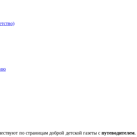
етство)
мию
шествуют по страницам доброй детской газеты с
путеводителем
.