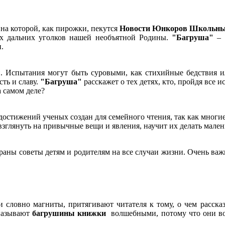
 на которой, как пирожки, пекутся
Новости Юнкоров Школьны
х дальних уголков нашей необъятной Родины.
"Багруша"
– 
н.
ы
. Испытания могут быть суровыми, как стихийные бедствия
ть и славу.
"Багруша"
расскажет о тех детях, кто, пройдя все 
а самом деле?
достижений ученых создан для семейного чтения, так как многи
зглянуть на привычные вещи и явления, научит их делать мален
раны советы детям и родителям на все случаи жизни. Очень важн
и словно магниты, притягивают читателя к тому, о чем расска
называют
багрушины книжки
волшебными, потому что они воз