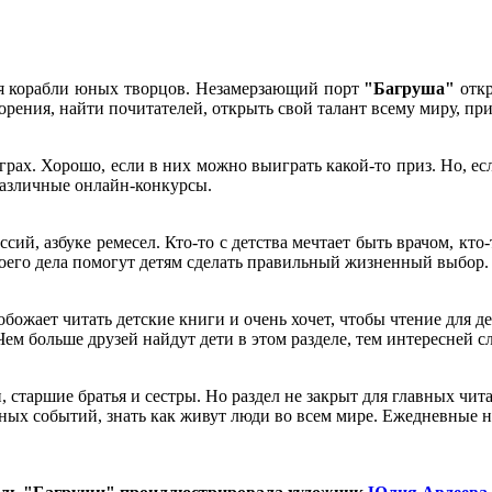
ния корабли юных творцов. Незамерзающий порт
"Багруша"
откр
рения, найти почитателей, открыть свой талант всему миру, при
грах. Хорошо, если в них можно выиграть какой-то приз. Но, ес
различные онлайн-конкурсы.
сий, азбуке ремесел. Кто-то с детства мечтает быть врачом, кто-
своего дела помогут детям сделать правильный жизненный выбор.
обожает читать детские книги и очень хочет, чтобы чтение для 
 Чем больше друзей найдут дети в этом разделе, тем интересней с
 старшие братья и сестры. Но раздел не закрыт для главных чит
ных событий, знать как живут люди во всем мире. Ежедневные н