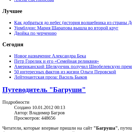
Лучшее
Как добраться до небес (история волшебника из страны Д
Уимблдон: Мария Шарапова вышла во второй круг
Двойка по черчению
Сегодня
Новое назначение Александра Бека
Петр Горелик и его «Семейная реликвия»
Американский Щелкунчик получил Шнобелевскую пре
50 интересных фактов из жизни Ольги Перовской
Лейтенантская проза: Василь Быков
Путеводитель "Багруши"
Подробности
Создано 10.01.2012 00:13
Автор: Владимир Багров
Просмотров: 448656
Читатели, которые впервые пришли на сайт
"Багруша"
, путе