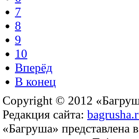
7
8
9
10
Вперёд
В конец
Copyright © 2012 «Багруш
Редакция сайта:
bagrusha.
«Багруша» представлена 