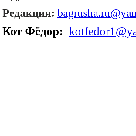
Редакция:
bagrusha.ru@yan
Кот Фёдор:
kotfedor1@ya