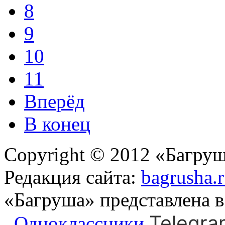
8
9
10
11
Вперёд
В конец
Copyright © 2012 «Багруш
Редакция сайта:
bagrusha.
«Багруша» представлена 
Telegra
Одноклассники