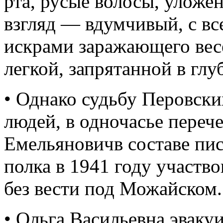
рта, русые волосы, уложе
взгляд — вдумчивый, с вс
искрами заражающего весе
легкой, запрятанной в глу
• Однако судьбу Перовски
людей, в одночасье переч
Емельяновичв составе пис
полка в 1941 году участво
без вести под Можайском.
• Ольга Васильевна эваку