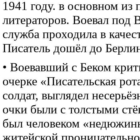
1941 году. в основном из
литераторов. Воевал под 
служба проходила в качес
Писатель дошёл до Берлин
• Воевавший с Беком крит
очерке «Писательская рота
солдат, выглядел несерьёз
очки были с толстыми стёк
был человеком «недюжинн
житейской проницательно