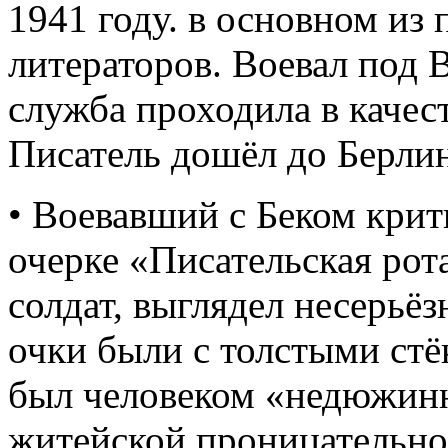
1941 году. в основном из
литераторов. Воевал под 
служба проходила в качес
Писатель дошёл до Берлин
• Воевавший с Беком крит
очерке «Писательская рота
солдат, выглядел несерьёз
очки были с толстыми стёк
был человеком «недюжинн
житейской проницательно