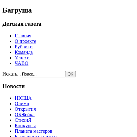
Багруша
Детская газета
Главная
О проекте
Рубрики
Команда
Успехи
ЧАВО
Искать...
Новости
НЮША
Олимп
Открытия
ОБЖейка
СтихиЯ
Конкурсы
Планета мастеров
Багрушины книжки