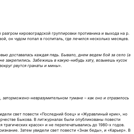
 разгром кировоградской группировки противника и выхода на р.
ой, он чудом попал в госпиталь, где лечился несколько месяцев.
вью доставалась каждая пядь. Бывало, днем ведем бой за село (а
 не закрепились. Забежишь в какую-нибудь хату, возьмешь кусок
 вокруг рвутся гранаты и мины
».
, заторможено-невразумительном тумане – как оно и отразилось
видели свет повести «Последний боец» и «Журавлиный крик», но
ворчестве Быкова. В литжурналах были опубликованы повести
я трагических красок» и не перепечатывались до 1980-х годов.
изнание. Затем увидели свет повести «Знак беды», и «Карьер». В