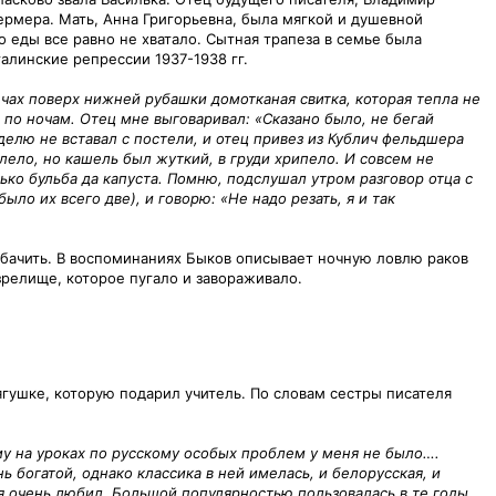
ермера. Мать, Анна Григорьевна, была мягкой и душевной
 еды все равно не хватало. Сытная трапеза в семье была
алинские репрессии 1937-1938 гг.
ечах поверх нижней рубашки домотканая свитка, которая тепла не
 по ночам. Отец мне выговаривал: «Сказано было, не бегай
делю не вставал с постели, и отец привез из Кублич фельдшера
лело, но кашель был жуткий, в груди хрипело. И совсем не
лько бульба да капуста. Помню, подслушал утром разговор отца с
ыло их всего две), и говорю: «Не надо резать, я и так
ыбачить. В воспоминаниях Быков описывает ночную ловлю раков
зрелище, которое пугало и завораживало.
ягушке, которую подарил учитель. По словам сестры писателя
му на уроках по русскому особых проблем у меня не было….
ь богатой, однако классика в ней имелась, и белорусская, и
 я очень любил. Большой популярностью пользовалась в те годы