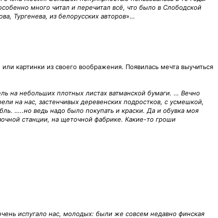
 особенно много читал и перечитал всё, что было в Слободской
ова, Тургенева, из белорусских авторов
»…
, или картинки из своего воображения. Появилась мечта выучиться
ель на небольших плотных листах ватманской бумаги. … Вечно
ели на нас, застенчивых деревенских подростков, с усмешкой,
ль. …..но ведь надо было покупать и краски. Да и обувка моя
зочной станции, на щеточной фабрике. Какие-то гроши
е очень испугало нас, молодых: были же совсем недавно финская