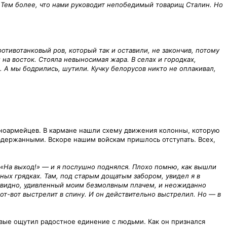
Тем более, что нами руководит непобедимый товарищ Сталин. Но
тивотанковый ров, который так и оставили, не закончив, потому
на восток. Стояла невыносимая жара. В селах и городках,
 А мы бодрились, шутили. Кучку белорусов никто не оплакивал,
асноармейцев. В кармане нашли схему движения колонны, которую
 задержанными. Вскоре нашим войскам пришлось отступать. Всех,
 «На выход!» — и я послушно поднялся. Плохо помню, как вышли
дных грядках. Там, под старым дощатым забором, увидел я в
, видно, удивленный моим безмолвным плачем, и неожиданно
вот-вот выстрелит в спину. И он действительно выстрелил. Но — в
вые ощутил радостное единение с людьми. Как он признался