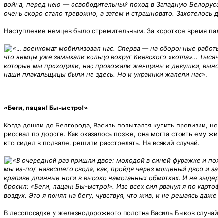
война, перед нею — освободительный поход в Западную Белорус
очень скоро стало тревожно, а затем и страшновато. Захотелось 
Наступление немцев было стремительным. За короткое время пали
«…
военкомат мобилизовал нас. Сперва — на оборонные работы.
что немцы уже замыкали кольцо вокруг Киевского «котла»… Тысяч
которые мы проходили, нас провожали женщины и девушки, вынос
наши плакальщицы были не здесь. Но и украинки жалели нас
».
«Беги, пацан! Бы-ыстро!»
Когда дошли до Белгорода, Василь попытался купить провизии, н
рисовал по дороге. Как оказалось позже, она могла стоить ему ж
кто сидел в подвале, решили расстрелять. На всякий случай.
«
В очередной раз пришли двое: молодой в синей фуражке и по
мы из-под нависшего свода, как, пройдя через мощеный двор и за
крапиве длинные ноги в высоко намотанных обмотках. И не выде
бросил: «Беги, пацан! Бы-ыстро!». Изо всех сил рванул я по карт
воздух. Это я понял на бегу, чувствуя, что жив, и не решаясь даж
В лесопосадке у железнодорожного полотна Василь Быков случай