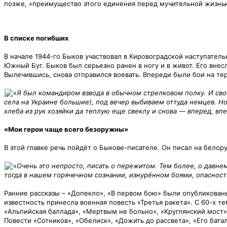
позже, «преимущество этого единения перед мучительной жизнью
В списке погибших
В начале 1944-го Быков участвовал в Кировоградской наступател
Южный Буг. Быков был серьезно ранен в ногу и в живот. Его внес
Вылечившись, снова отправился воевать. Впереди были бои на те
«
Я был командиром взвода в обычном стрелковом полку. И свои
села на Украине большие), под вечер выбиваем оттуда немцев. Но
хлеба из рук хозяйки да теплую еще свеклу и снова — вперед, вп
«Мои герои чаще всего безоружны»
В этой главке речь пойдёт о Быкове-писателе. Он писал на белор
«
Очень это непросто, писать о пережитом. Тем более, о давн
тогда в нашем горячечном сознании, изнурённом боями, опасно
Ранние рассказы – «Допекло», «В первом бою» были опубликованы
известность принесла военная повесть «Третья ракета». С 60-х 
«Альпийская баллада», «Мертвым не больно», «Круглянский мост»,
Повести «Сотников», «Обелиск», «Дожить до рассвета», «Его бата