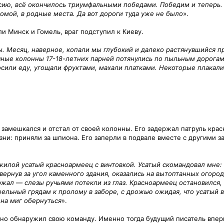
сию, всё окончилось триумфальными победами. Победим и теперь. 
домой, в родные места. Да вот дороги туда уже не было
».
 Минск и Гомель, враг подступил к Киеву.
 Месяц, наверное, копали мы глубокий и далеко растянувшийся про
ные колонны 17-18-летних парней потянулись по пыльным дорогам 
или еду, угощали фруктами, махали платками. Некоторые плакали.
о замешкался и отстал от своей колонны. Его задержал патруль кр
изни: приняли за шпиона. Его заперли в подвале вместе с другими
жилой усатый красноармеец с винтовкой. Усатый скомандовал мне:
вернув за угол каменного здания, оказались на вытоптанных огоро
ржал — слезы ручьями потекли из глаз. Красноармеец остановился
офельный грядам к пролому в заборе, с дрожью ожидая, что усатый 
е на миг обернуться
».
но обнаружил свою команду. Именно тогда будущий писатель впер