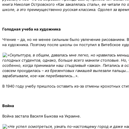
книга Николая Островского «Как закалялась сталь», ее читали по 
школе, а это преимущественно русская классика. Одолел за время
Голодная учеба на художника
Чтение – да, но не менее сильным было увлечение рисованием. Ва
на художника. Поэтому после школы он поступил в Витебское ху
«
Скульптура, в общем, давалась мне легко, но нравилась мен
голодных студентов, однако, больше всего манили столовые. Но,
особенно, когда принимали наш стыдливый «заказ». Питались в осн
совсем прохудилась – из брезентовых гамашей вылезали пальцы… 
зарабатывали, кое-как перебивались…
».
В 1940 году учебу пришлось оставить из-за отмены крохотных сти
Война
Война застала Василя Быкова на Украине.
«
Не успел осмотреться, узнать по-настоящему город и даже най