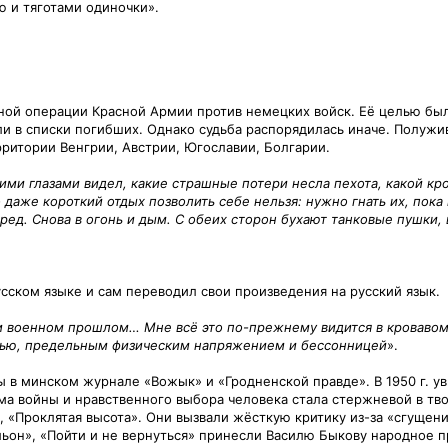
 и тяготами одиночки».
ьной операции Красной Армии против немецких войск. Её целью был
ли в списки погибших. Однако судьба распорядилась иначе. Полужив
рритории Венгрии, Австрии, Югославии, Болгарии.
ми глазами видел, какие страшные потери несла пехота, какой кро
 даже короткий отдых позволить себе нельзя: нужно гнать их, пока
еред. Снова в огонь и дым. С обеих сторон бухают танковые пушки,
усском языке и сам переводил свои произведения на русский язык.
ем военном прошлом… Мне всё это по-прежнему видится в кровавом
стью, предельным физическим напряжением и бессонницей
».
 в минском журнале «Вожык» и «Гродненской правде». В 1950 г. у
тема войны и нравственного выбора человека стала стержневой в т
 «Проклятая высота». Они вызвали жёсткую критику из-за «сгущени
льон», «Пойти и не вернуться» принесли Василю Быкову народное пр