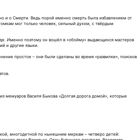
 но и о Смерти. Ведь порой именно смерть была избавлением от
отомкам мог только человек, сильный духом, с твёрдым
авде. Именно поэтому он вошёл в «обойму» выдающихся мастеров
ий и другие языки.
яснение простое – они были сделаны во время «развилки», поисков
атов.
 из мемуаров Василя Быкова «Долгая дорога домой», которые
ской, многодетной по нынешним меркам – четверо детей:
асково звала Василька. Отец будущего писателя, Владимир