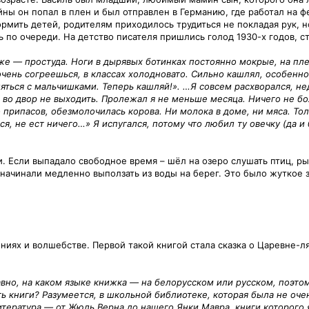
ны он попал в плен и был отправлен в Германию, где работал на ф
мить детей, родителям приходилось трудиться не покладая рук, но
по очереди. На детство писателя пришлись голод 1930-х годов, ст
 же — простуда. Ноги в дырявых ботинках постоянно мокрые, на пл
чень согреешься, в классах холодновато. Сильно кашлял, особенно
вляться с мальчишками. Теперь кашляй!». …Я совсем расхворался, не
 во двор не выходить. Пролежал я не меньше месяца. Ничего не бо
ло припасов, обезмолочилась корова. Ни молока в доме, ни мяса. То
я, не ест ничего…» Я испугался, потому что любил ту овечку (да и б
. Если выпадало свободное время – шёл на озеро слушать птиц, р
 начинали медленно выползать из воды на берег. Это было жуткое 
ниях и волшебстве. Первой такой книгой стала сказка о Царевне-л
равно, на каком языке книжка — на белорусском или русском, поэто
ь книги? Разумеется, в школьной библиотеке, которая была не очен
литература — от Жюль Верна до нашего Янки Мавра, книги которого