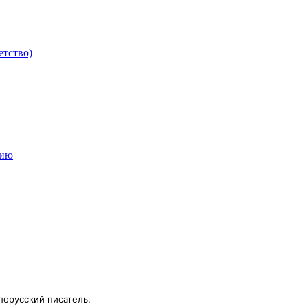
етство)
мию
лорусский писатель.