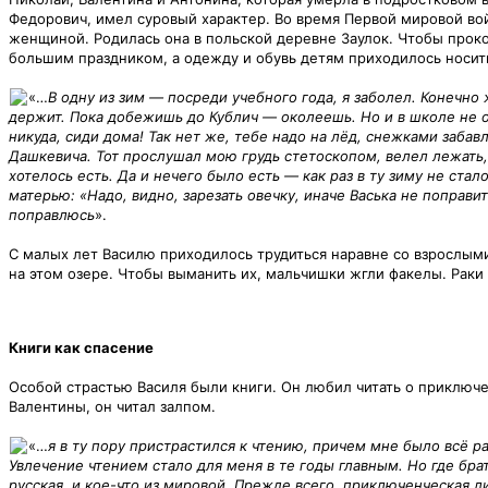
Федорович, имел суровый характер. Во время Первой мировой вой
женщиной. Родилась она в польской деревне Заулок. Чтобы прокор
большим праздником, а одежду и обувь детям приходилось носить 
«…
В одну из зим — посреди учебного года, я заболел. Конечно
держит. Пока добежишь до Кублич — околеешь. Но и в школе не о
никуда, сиди дома! Так нет же, тебе надо на лёд, снежками заба
Дашкевича. Тот прослушал мою грудь стетоскопом, велел лежать,
хотелось есть. Да и нечего было есть — как раз в ту зиму не ста
матерью: «Надо, видно, зарезать овечку, иначе Васька не поправитс
поправлюсь
».
С малых лет Василю приходилось трудиться наравне со взрослыми
на этом озере. Чтобы выманить их, мальчишки жгли факелы. Раки
Книги как спасение
Особой страстью Василя были книги. Он любил читать о приключе
Валентины, он читал залпом.
«…
я в ту пору пристрастился к чтению, причем мне было всё 
Увлечение чтением стало для меня в те годы главным. Но где брат
русская, и кое-что из мировой. Прежде всего, приключенческая 