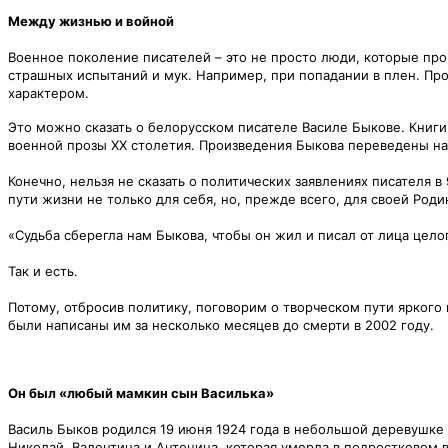
Между жизнью и войной
Военное поколение писателей – это не просто люди, которые про
страшных испытаний и мук. Например, при попадании в плен. Про
характером.
Это можно сказать о белорусском писателе Василе Быкове. Книг
военной прозы ХХ столетия. Произведения Быкова переведены на 
Конечно, нельзя не сказать о политических заявлениях писателя 
пути жизни не только для себя, но, прежде всего, для своей Роди
«Судьба сберегла нам Быкова, чтобы он жил и писал от лица цело
Так и есть.
Потому, отбросив политику, поговорим о творческом пути яркого
были написаны им за несколько месяцев до смерти в 2002 году.
Он был «любый мамкин сын Василька»
Василь Быков родился 19 июня 1924 года в небольшой деревушке
Николай, Валентина и Антонина, которая умерла в подростковом 