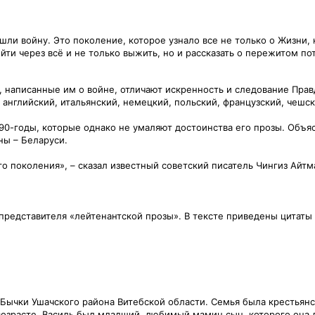
шли войну. Это поколение, которое узнало все не только о Жизни,
йти через всё и не только выжить, но и рассказать о пережитом п
и, написанные им о войне, отличают искренность и следование Пр
английский, итальянский, немецкий, польский, французский, чешск
в 90-годы, которые однако не умаляют достоинства его прозы. Объ
ны – Беларуси.
го поколения», – сказал известный советский писатель Чингиз Айтм
 представителя «лейтенантской прозы». В тексте приведены цитаты
 Бычки Ушачского района Витебской области. Семья была крестьян
возрасте. Василь был младший, любимый мамин сын, которого она л